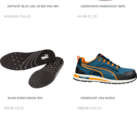
AIRTWIST BLUE LOW, S3 ESD HRO SRC
LEDERCREME ONDERHOUD 150ML
€104,95
€94,45
€7,95
€5,95
20.450 EVERCUSHION PRO
CROSSTWIST LOW 64.310.0
€9,95
€8,95
€88,95
€80,05