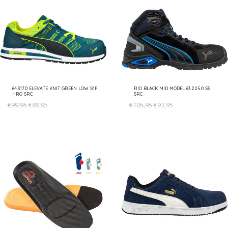
64.317.0 ELEVATE KNIT GREEN LOW S1P
RIO BLACK MID MODEL 63.225.0 S3
HRO SRC
SRC
€99,95
€89,95
€105,95
€93,95