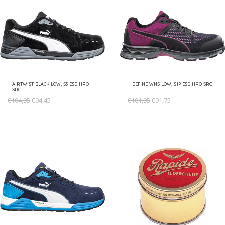
AIRTWIST BLACK LOW, S3 ESD HRO
DEFINE WNS LOW, S1P ESD HRO SRC
SRC
€104,95
€94,45
€101,95
€91,75