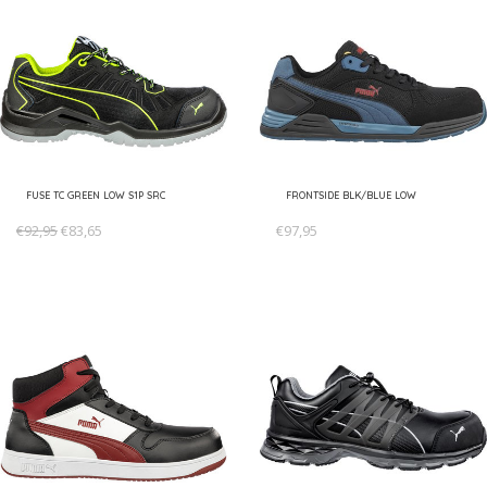
FUSE TC GREEN LOW S1P SRC
FRONTSIDE BLK/BLUE LOW
€92,95
€83,65
€97,95