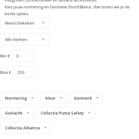
inlegzolen, schoensmeer en andere accessoires.
Kies jouw normering en favoriete (hoofd)kleur, dan tonen we je de
Technics Line
S3S
beste opties.
Urban Effect
S5
Urban Protect
S7S
White'n Service
Uitleg Normering
Heritage
Min €
Max €
Normering
Kleur
Kenmerk
Geslacht
Collectie Puma Safety
Collectie Albatros