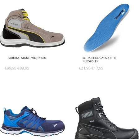
TOURING STONE MID, S3 SRC
EXTRA SHOCK ABSORPTIE
INLEGZOLEN
€99,95
€89,95
€21,95
€17,95