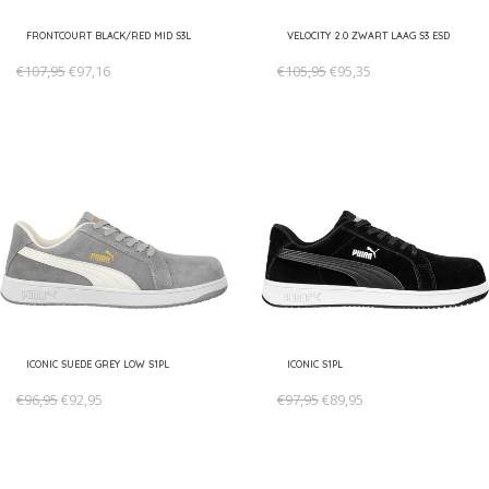
FRONTCOURT BLACK/RED MID S3L
VELOCITY 2.0 ZWART LAAG S3 ESD
€107,95
€97,16
€105,95
€95,35
ICONIC SUEDE GREY LOW S1PL
ICONIC S1PL
€96,95
€92,95
€97,95
€89,95