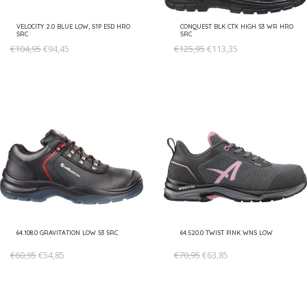
VELOCITY 2.0 BLUE LOW, S1P ESD HRO
CONQUEST BLK CTX HIGH S3 WR HRO
SRC
SRC
€104,95
€94,45
€125,95
€113,35
64.108.0 GRAVITATION LOW S3 SRC
64.520.0 TWIST PINK WNS LOW
€60,95
€54,85
€70,95
€63,85