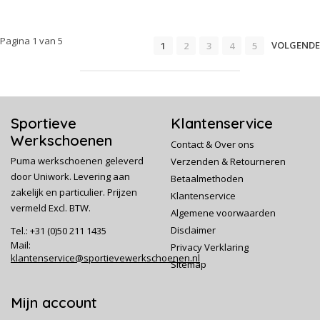
Pagina 1 van 5
VOLGENDE
1
2
3
4
5
Sportieve
Klantenservice
Werkschoenen
Contact & Over ons
Puma werkschoenen geleverd
Verzenden & Retourneren
door Uniwork. Levering aan
Betaalmethoden
zakelijk en particulier. Prijzen
Klantenservice
vermeld Excl. BTW.
Algemene voorwaarden
Disclaimer
Tel.: +31 (0)50 211 1435
Mail:
Privacy Verklaring
klantenservice@sportievewerkschoenen.nl
Sitemap
Mijn account