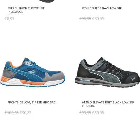
EVERCUSHION CUSTOM FIT
ICONIC SUEDE NAVY LOW S1PL
INLEGZOOL
€8,95
€96,95
€89,95
FRONTSIDE LOW, S1P ESD HRO SRC
64.316.0 ELEVATE KNIT BLACK LOW S1P
HRO SRC
€100,95
€90,85
€99,95
€89,95