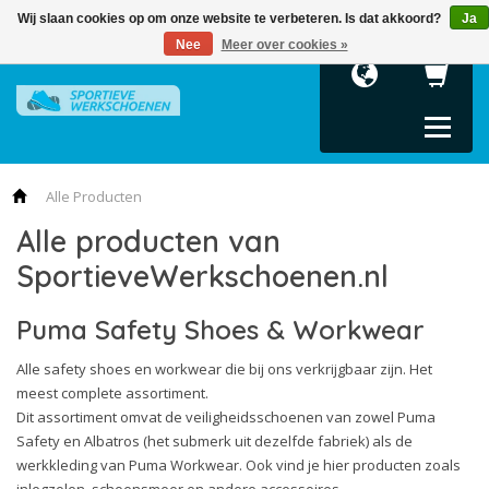
Wij slaan cookies op om onze website te verbeteren. Is dat akkoord?
Ja
Terug
Terug
Terug
Terug
Terug
Terug
Nee
Meer over cookies »
Heren
Dames
Collecties
Maattabellen
Normeringen
Kleding en ac
Veiligheidsschoenen
Veiligheidsschoenen
Sportieve werkschoenen
Maattabel Puma
O2
Inlegzolen
S1P Werkschoenen
S1 Werkschoenen
Essentials
Maattabel Albatros
O4
S2 Werkschoenen
S1P Werkschoenen
Metro Protect
SB
Alle Producten
Alle producten van
S3 Werkschoenen
S2 Werkschoenen
Miss Safety Motion
S1
SportieveWerkschoenen.nl
Albatros
S3 Werkschoenen
Miss Safety Technics
S1P
Albatros
Motion Cloud
S1PL
Puma Safety Shoes & Workwear
Kleding en accessoires
Motion Protect
S1PS
Alle safety shoes en workwear die bij ons verkrijgbaar zijn. Het
meest complete assortiment.
Moto Protect
S2
Dit assortiment omvat de veiligheidsschoenen van zowel Puma
Rebound
S3
Safety en Albatros (het submerk uit dezelfde fabriek) als de
werkkleding van Puma Workwear. Ook vind je hier producten zoals
Scuff Caps Evo
S3L