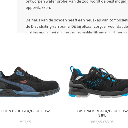
ontworpen wafer profiel van de zool wordt de best mogelijk
oppervlakken.
De neus van de schoen heeft een neuskap van composiet-g
de Disc sluiting van puma. Dit bij elkaar zorgt er voor dat 
sluiting maakt het ook nog eens makkelijk om de schoen sn
strak aan te doen.
Eigenschappen:
Bescherming:
Neuskap van composiet-glasvezel, metaal
Plus:
S1PS, ESD, FUSE. TEC® technologie, metaalvrij, n
Boven:
duurzaam microvezel met ademend Sandwich-
Voering:
BreathActive functionele voering
Voetbed:
evercushion® BA+
Zool:
PU-zool met dubbele densiteit naturalFLEXMOTION™
demping
FRONTSIDE BLK/BLUE LOW
FASTPACK BLACK/BLUE LOW
Materiaal:
Schachthoogte 27 cm, textielstof
S1PL
€97,95
€62,95
€59,95
Maatkeuze: Hoe vallen deze veiligheidsschoenen?