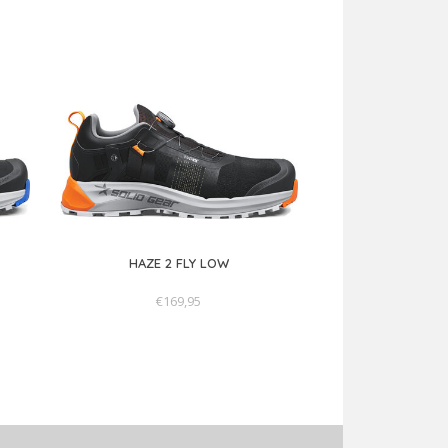
Low S1PS, vallen veelal iets groter/breder
n voor een maat kleiner. Zit je vaak tussen
HAZE 2 FLY LOW
€169,95