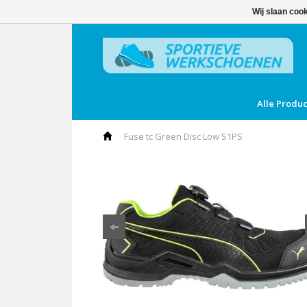
Wij slaan coo
Alle Produ
Fuse tc Green Disc Low S1PS