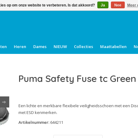
kies op om onze website te verbeteren. Is dat akkoord?
Ja
Nee
Meer 
cten
Heren
Dames
NIEUW
Collecties
Maattabellen
N
Puma Safety Fuse tc Green
Een lichte en merkbare flexibele veiligheidsschoen met een Dis
met ESD kenmerken.
Artikelnummer:
644211