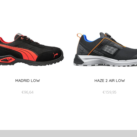
Puma Safety schoenen, waaronder deze Fuse tc Green Disc 
uit dan normale schoenen. We krijgen vaak omruil verzoeke
2 maten in, bestel dan direct de kleinere maat.
*aan dit advies kunnen geen rechten worden ontleend
MADRID LOW
HAZE 2 AIR LOW
€96,64
€159,95