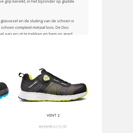
e grip bereikt, in het bijzonder op gladde
lasvezel en de sluiting van de schoen is
de schoen compleet metaal loos. De Disc
el aan en uit te trekken en hem op goed
vrije, flexibele FAP®-tussenzool
eus kap bescherming
Mesh
 met iCELL-element, zeer flexibel, extreme
VENT 2
€239,95
€215,95