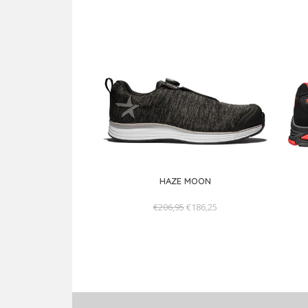
HAZE MOON
€206,95
€186,25