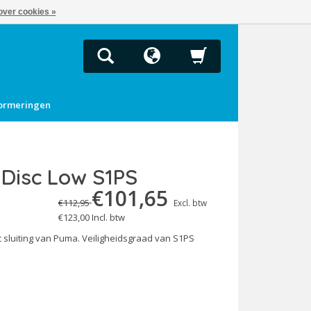
over cookies »
ormeringen
 Disc Low S1PS
€101,65
€112,95
Excl. btw
€123,00
Incl. btw
c sluiting van Puma. Veiligheidsgraad van S1PS