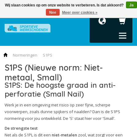
Wij slaan cookies op om onze website te verbeteren. Is dat akkoord?
Ja
Terug
Terug
Terug
Terug
Terug
Nee
Meer over cookies »
Heren
Dames
Collecties
Maattabellen
Kleding en ac
Veiligheidsschoenen
Veiligheidsschoenen
Sportieve werkschoenen
Maattabel Puma
Inlegzolen
S1P Werkschoenen
S1 Werkschoenen
Essentials
Maattabel Albatros
S2 Werkschoenen
S1P Werkschoenen
Metro Protect
Normeringen
S1PS
S1PS (Nieuwe norm: Niet-
S3 Werkschoenen
S2 Werkschoenen
Miss Safety Motion
metaal, Small)
Albatros
S3 Werkschoenen
Miss Safety Technics
S1PS: De hoogste graad in anti-
Albatros
Motion Cloud
perforatie (Small Nail)
Kleding en accessoires
Motion Protect
Werk je in een omgeving met risico op zeer fijne, scherpe
Moto Protect
voorwerpen, zoals dunne spijkers of naalden? Dan is de S1PS
normering voor jou ontwikkeld. De 'S' staat hier voor 'Small'.
Rebound
De strengste test
Scuff Caps Evo
Net als de S1PL is dit een
niet-metalen
zool, wat zorgt voor een