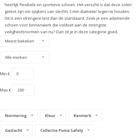
heerlijk flexibele en sportieve schoen. Het verschil is dat deze zolen
Technics Line
getest zijn om spijkers van slechts 3 mm diameter tegen te houden.
Dit is een strengere test dan de standaard. Zoek je een ademende
Urban Effect
schoen voor binnenwerk die voldoet aan de strengste
Urban Protect
veiligheidsnormen van nu? Dan zit je in deze categorie goed.
White'n Service
Heritage
Min €
Max €
Normering
Kleur
Kenmerk
Geslacht
Collectie Puma Safety