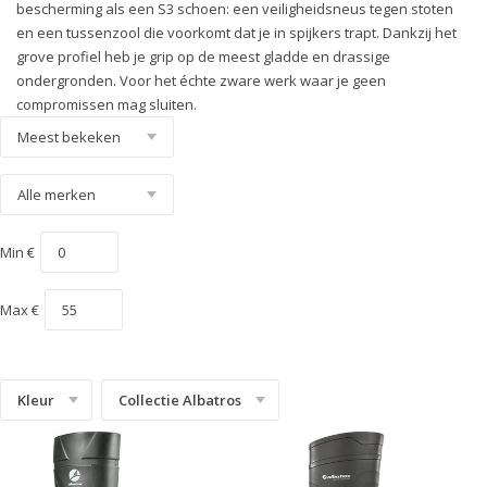
bescherming als een S3 schoen: een veiligheidsneus tegen stoten
Technics Line
en een tussenzool die voorkomt dat je in spijkers trapt. Dankzij het
grove profiel heb je grip op de meest gladde en drassige
Urban Effect
ondergronden. Voor het échte zware werk waar je geen
compromissen mag sluiten.
Urban Protect
White'n Service
Heritage
Min €
Max €
Kleur
Collectie Albatros