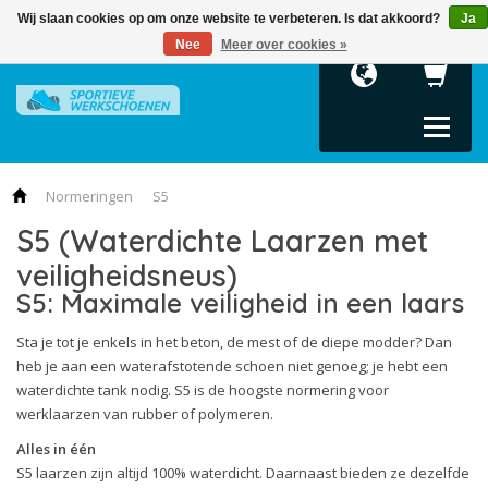
Wij slaan cookies op om onze website te verbeteren. Is dat akkoord?
Ja
Terug
Terug
Terug
Terug
Terug
Nee
Meer over cookies »
Heren
Dames
Collecties
Maattabellen
Kleding en ac
Veiligheidsschoenen
Veiligheidsschoenen
Sportieve werkschoenen
Maattabel Puma
Inlegzolen
S1P Werkschoenen
S1 Werkschoenen
Essentials
Maattabel Albatros
S2 Werkschoenen
S1P Werkschoenen
Metro Protect
Normeringen
S5
S5 (Waterdichte Laarzen met
S3 Werkschoenen
S2 Werkschoenen
Miss Safety Motion
veiligheidsneus)
Albatros
S3 Werkschoenen
Miss Safety Technics
S5: Maximale veiligheid in een laars
Albatros
Motion Cloud
Sta je tot je enkels in het beton, de mest of de diepe modder? Dan
Kleding en accessoires
Motion Protect
heb je aan een waterafstotende schoen niet genoeg; je hebt een
waterdichte tank nodig. S5 is de hoogste normering voor
Moto Protect
werklaarzen van rubber of polymeren.
Rebound
Alles in één
S5 laarzen zijn altijd 100% waterdicht. Daarnaast bieden ze dezelfde
Scuff Caps Evo