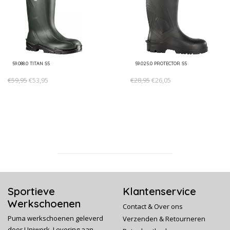
59.088.0 TITAN S5
59.025.0 PROTECTOR S5
€59,95
€53,95
€28,95
€26,05
Sportieve
Klantenservice
Werkschoenen
Contact & Over ons
Puma werkschoenen geleverd
Verzenden & Retourneren
door Uniwork. Levering aan