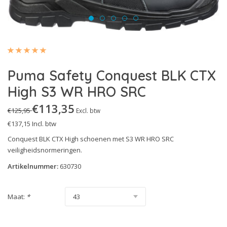
Technics Line
S3S
Urban Effect
S5
Urban Protect
S7S
White'n Service
Uitleg Normering
Puma Safety Conquest BLK CTX
High S3 WR HRO SRC
Heritage
€113,35
€125,95
Excl. btw
€137,15
Incl. btw
Conquest BLK CTX High schoenen met S3 WR HRO SRC
veiligheidsnormeringen.
Artikelnummer:
630730
Maat:
*