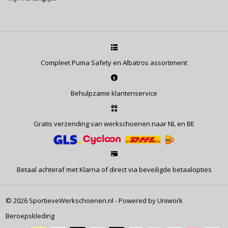
verzorging.
Maatkeuze: Hoe vallen deze veiligheidsschoenen?
Puma Safety schoenen, waaronder deze Conquest BLK CTX
High S3 WR HRO SRC, vallen veelal iets groter/breder uit dan
Compleet Puma Safety en Albatros assortiment
normale schoenen. We krijgen vaak omruil verzoeken voor een
maat kleiner. Zit je vaak tussen 2 maten in, bestel dan direct de
kleinere maat.
Behulpzame klantenservice
*aan dit advies kunnen geen rechten worden ontleend
Gratis verzending van werkschoenen naar NL en BE
Betaal achteraf met Klarna of direct via beveiligde betaalopties
© 2026 SportieveWerkschoenen.nl - Powered by Uniwork
Beroepskleding