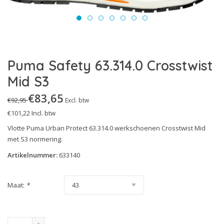
Technics Line
S3S
Urban Effect
S5
Urban Protect
S7S
Puma Safety 63.314.0 Crosstwist
White'n Service
Uitleg Normering
Mid S3
Heritage
€83,65
€92,95
Excl. btw
€101,22
Incl. btw
Vlotte Puma Urban Protect 63.314.0 werkschoenen Crosstwist Mid
met S3 normering.
Artikelnummer:
633140
Maat:
*