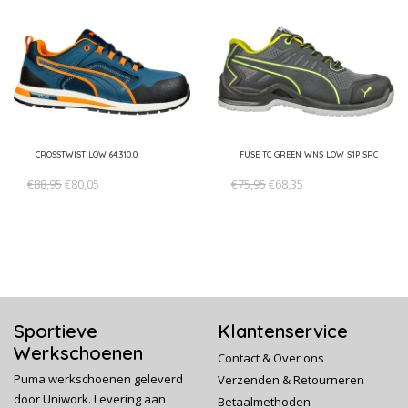
*aan dit advies kunnen geen rechten worden ontleend
CROSSTWIST LOW 64.310.0
FUSE TC GREEN WNS LOW S1P SRC
€88,95
€80,05
€75,95
€68,35
Sportieve
Klantenservice
Werkschoenen
Contact & Over ons
Puma werkschoenen geleverd
Verzenden & Retourneren
door Uniwork. Levering aan
Betaalmethoden