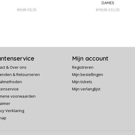
DAMES
€9,95
€8,95
€70,95
€63,85
antenservice
Mijn account
act & Over ons
Registreren
enden & Retourneren
Mijn bestellingen
almethoden
Mijn tickets
tenservice
Mijn verlanglijst
mene voorwaarden
laimer
acy Verklaring
map