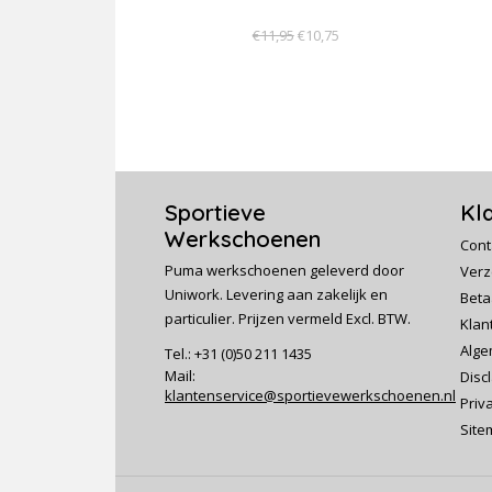
€11,95
€10,75
Sportieve
Kl
Werkschoenen
Cont
Puma werkschoenen geleverd door
Verz
Uniwork. Levering aan zakelijk en
Beta
particulier. Prijzen vermeld Excl. BTW.
Klan
Alge
Tel.: +31 (0)50 211 1435
Mail:
Disc
klantenservice@sportievewerkschoenen.nl
Priv
Site