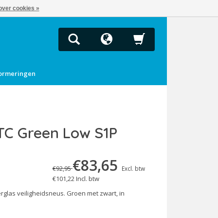
over cookies »
ormeringen
 TC Green Low S1P
€83,65
€92,95
Excl. btw
€101,22
Incl. btw
glas veiligheidsneus. Groen met zwart, in