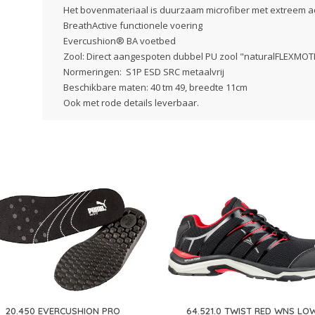
Het bovenmateriaal is duurzaam microfiber met extreem
BreathActive functionele voering
Evercushion® BA voetbed
Zool: Direct aangespoten dubbel PU zool "naturalFLEXMOT
Normeringen: S1P ESD SRC metaalvrij
Beschikbare maten: 40 tm 49, breedte 11cm
Ook met rode details leverbaar.
Maatkeuze: Hoe vallen deze veiligheidsschoenen?
Puma Safety schoenen, waaronder deze 64.421.0 Fuse TC G
groter/breder uit dan normale schoenen. We krijgen vaak o
je vaak tussen 2 maten in, bestel dan direct de kleinere ma
*aan dit advies kunnen geen rechten worden ontleend
20.450 EVERCUSHION PRO
64.521.0 TWIST RED WNS LO