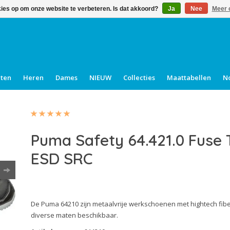
kies op om onze website te verbeteren. Is dat akkoord?
Ja
Nee
Meer 
cten
Heren
Dames
NIEUW
Collecties
Maattabellen
N
Puma Safety 64.421.0 Fuse
ESD SRC
De Puma 64210 zijn metaalvrije werkschoenen met hightech fiber
diverse maten beschikbaar.