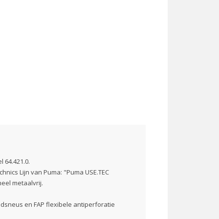
 64.421.0.
echnics Lijn van Puma: "Puma USE.TEC
eel metaalvrij.
idsneus en FAP flexibele antiperforatie