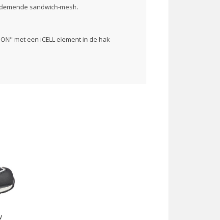
 ademende sandwich-mesh.
ION" met een iCELL element in de hak
reen Low S1P ESD SRC, vallen veelal iets
mruil verzoeken voor een maat kleiner. Zit
at.
W