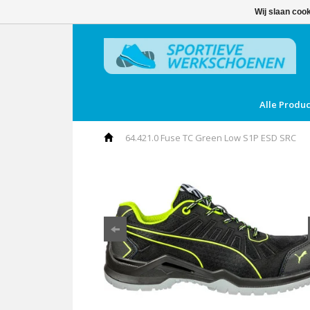
Wij slaan coo
Alle Produ
64.421.0 Fuse TC Green Low S1P ESD SRC