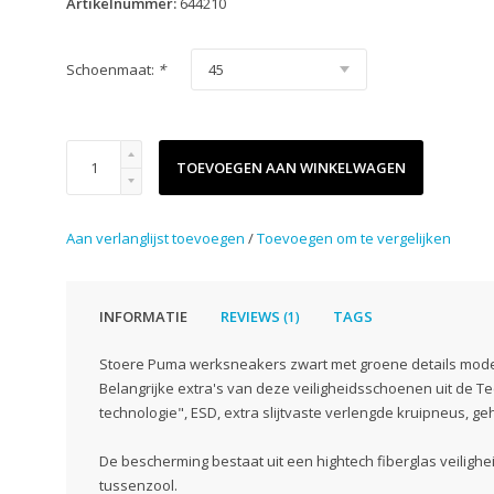
Artikelnummer:
644210
Schoenmaat:
*
TOEVOEGEN AAN WINKELWAGEN
Aan verlanglijst toevoegen
/
Toevoegen om te vergelijken
INFORMATIE
REVIEWS
TAGS
(1)
Stoere Puma werksneakers zwart met groene details model
Belangrijke extra's van deze veiligheidsschoenen uit de T
technologie", ESD, extra slijtvaste verlengde kruipneus, geh
De bescherming bestaat uit een hightech fiberglas veilighe
tussenzool.