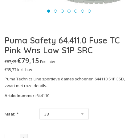
Technics Line
S3S
Urban Effect
S5
Urban Protect
S7S
Puma Safety 64.411.0 Fuse TC
White'n Service
Uitleg Normering
Pink Wns Low S1P SRC
Heritage
€79,15
€87,95
Excl. btw
€95,77
Incl. btw
Puma Technics Line sportieve dames schoenen 644110 S1P ESD,
zwart met roze details.
Artikelnummer:
644110
Maat:
*