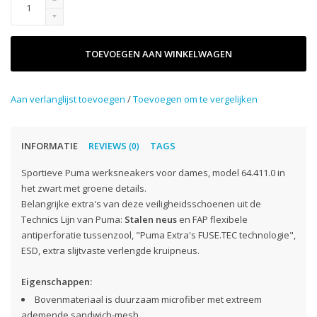
TOEVOEGEN AAN WINKELWAGEN
Aan verlanglijst toevoegen
/
Toevoegen om te vergelijken
INFORMATIE
REVIEWS
TAGS
(0)
Sportieve Puma werksneakers voor dames, model 64.411.0 in
het zwart met groene details.
Belangrijke extra's van deze veiligheidsschoenen uit de
Technics Lijn van Puma:
Stalen
neus
en FAP flexibele
antiperforatie tussenzool, "Puma Extra's FUSE.TEC technologie",
ESD, extra slijtvaste verlengde kruipneus.
Eigenschappen:
Bovenmateriaal is duurzaam microfiber met extreem
ademende sandwich-mesh