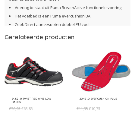
Voering bestaat uit Puma BreathActive functionele voering
Het voetbed is een Puma evercushion BA
Zool: Direct aangespoten dubbel PU zool
"naturalFLEXMOTION" met iCELL element in de hak
Gerelateerde producten
Beschikbare maten 36 - 42 (11cm breed)
Maatkeuze: Hoe vallen deze veiligheidsschoenen?
Puma Safety schoenen, waaronder deze 64.411.0 Fuse TC Pink
Wns Low S1P SRC, vallen veelal iets groter/breder uit dan
normale schoenen. We krijgen vaak omruil verzoeken voor een
maat kleiner. Zit je vaak tussen 2 maten in, bestel dan direct de
kleinere maat.
*aan dit advies kunnen geen rechten worden ontleend
64.521.0 TWIST RED WNS LOW
20.451.0 EVERCUSHION PLUS
DAMES
€70,95
€63,85
€11,95
€10,75