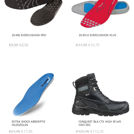
20.450 EVERCUSHION PRO
20.451.0 EVERCUSHION PLUS
€9,95
€8,95
€11,95
€10,75
EXTRA SHOCK ABSORPTIE
CONQUEST BLK CTX HIGH S3 WR
INLEGZOLEN
HRO SRC
€21,95
€17,95
€125,95
€113,35