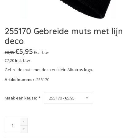
Technics Line
S3S
Urban Effect
S5
255170 Gebreide muts met lijn
Urban Protect
S7S
deco
White'n Service
Uitleg Normering
€5,95
€8,95
Excl. btw
Heritage
€7,20
Incl. btw
Gebreide muts met deco en klein Albatros logo.
Artikelnummer:
255170
Maak een keuze:
*