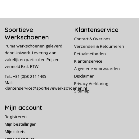
Maten/Breedte:
36-47 / 11
Maatkeuze: Hoe vallen deze veiligheidsschoenen?
Sportieve
Klantenservice
Puma Safety schoenen, waaronder deze Model 63.018.2
Absolute Mid S2 SRC, vallen veelal iets groter/breder uit dan
Werkschoenen
Contact & Over ons
normale schoenen. We krijgen vaak omruil verzoeken voor een
Puma werkschoenen geleverd
Verzenden & Retourneren
maat kleiner. Zit je vaak tussen 2 maten in, bestel dan direct de
door Uniwork. Levering aan
Betaalmethoden
kleinere maat.
zakelijk en particulier. Prijzen
Klantenservice
*aan dit advies kunnen geen rechten worden ontleend
vermeld Excl. BTW.
Algemene voorwaarden
Disclaimer
Tel.: +31 (0)50 211 1435
Mail:
Privacy Verklaring
klantenservice@sportievewerkschoenen.nl
Sitemap
Mijn account
Registreren
Mijn bestellingen
Mijn tickets