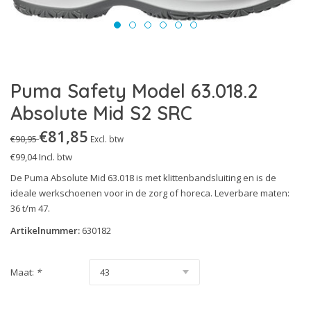
Technics Line
S3S
Urban Effect
S5
Urban Protect
S7S
Puma Safety Model 63.018.2
White'n Service
Uitleg Normering
Absolute Mid S2 SRC
Heritage
€81,85
€90,95
Excl. btw
€99,04
Incl. btw
De Puma Absolute Mid 63.018 is met klittenbandsluiting en is de
ideale werkschoenen voor in de zorg of horeca. Leverbare maten:
36 t/m 47.
Artikelnummer:
630182
Maat:
*