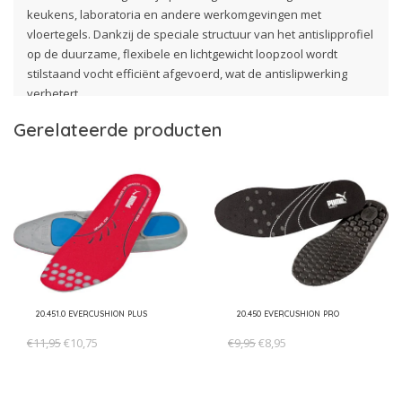
keukens, laboratoria en andere werkomgevingen met
vloertegels. Dankzij de speciale structuur van het antislipprofiel
op de duurzame, flexibele en lichtgewicht loopzool wordt
stilstaand vocht efficiënt afgevoerd, wat de antislipwerking
verbetert.
Gerelateerde producten
Gemaakt van hoogwaardig microvezel in lederoptiek zijn deze
laarzen niet alleen functioneel, maar ook stijlvol. Ze voldoen
aan de S2-veiligheidsnorm, zijn goedgekeurd volgens DGUV
112-191 en zijn veganistisch en vrij van metalen onderdelen.
Eigenschappen:
Bescherming:
kunststof neus
Plus:
IQ.CELL dempingselement direct geplaatst in de hak,
BGR 191
20.451.0 EVERCUSHION PLUS
20.450 EVERCUSHION PRO
Schacht:
duurzaam microfiber
€11,95
€10,75
€9,95
€8,95
Voering:
BreathActive functionele voerings
Voetbed:
evercomfort white
Zool:
PU-zool WHITE'N SERVICE