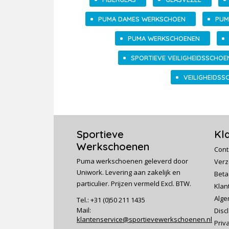
PUMA DAMES WERKSCHOEN
PUM
PUMA WERKSCHOENEN
SPORTIEVE VEILIGHEIDSSCHOE
VEILIGHEIDSS
Sportieve
Kl
Werkschoenen
Cont
Puma werkschoenen geleverd door
Verz
Uniwork. Levering aan zakelijk en
Beta
particulier. Prijzen vermeld Excl. BTW.
Klan
Alge
Tel.: +31 (0)50 211 1435
Mail:
Disc
klantenservice@sportievewerkschoenen.nl
Priv