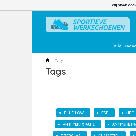
Wij slaan coo
Alle Produ
Tags
Tags
BLUE LOW
ESD
HRO
ANTI PERFORATIE
ANTIPENETR
FIBERGLAS
GLASVEZEL