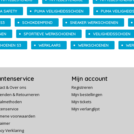
A SAFETY
PUMA VEILIGHEIDSSCHOEN
PUMA VEILIGHEI
S3
SCHOKDEMPEND
SNEAKER WERKSCHOENEN
NEN
SPORTIEVE WERKSCHOENEN
VEILIGHEIDSSCHOEN
CHOENEN S3
WERKLAARS
WERKSCHOENEN
WER
antenservice
Mijn account
act & Over ons
Registreren
enden & Retourneren
Mijn bestellingen
almethoden
Mijn tickets
tenservice
Mijn verlanglijst
mene voorwaarden
laimer
acy Verklaring