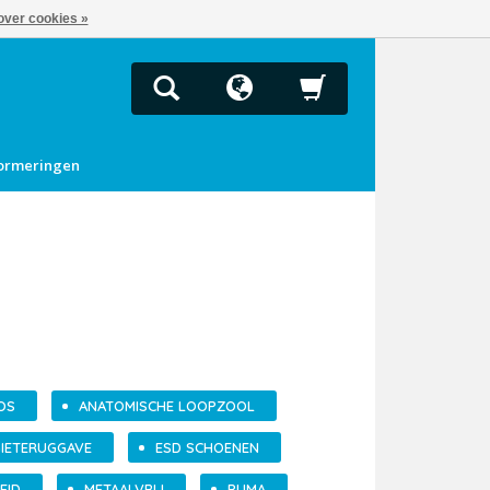
over cookies »
ormeringen
OS
ANATOMISCHE LOOPZOOL
IETERUGGAVE
ESD SCHOENEN
EID
METAALVRIJ
PUMA