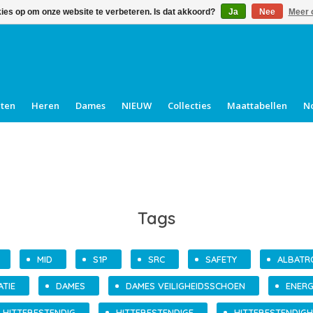
kies op om onze website te verbeteren. Is dat akkoord?
Ja
Nee
Meer 
cten
Heren
Dames
NIEUW
Collecties
Maattabellen
N
Tags
MID
S1P
SRC
SAFETY
ALBATR
ATIE
DAMES
DAMES VEILIGHEIDSSCHOEN
ENERG
HITTEBESTENDIG
HITTEBESTENDIGE
HITTEBESTENDIGH