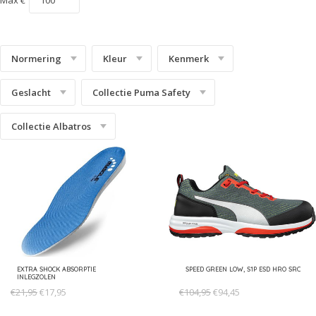
Technics Line
S3S
Urban Effect
S5
Normering
Kleur
Kenmerk
Urban Protect
S7S
Geslacht
Collectie Puma Safety
White'n Service
Uitleg Normering
Heritage
Collectie Albatros
EXTRA SHOCK ABSORPTIE
SPEED GREEN LOW, S1P ESD HRO SRC
INLEGZOLEN
€21,95
€17,95
€104,95
€94,45