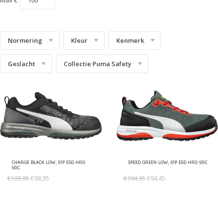
Technics Line
S3S
Urban Effect
S5
Normering
Kleur
Kenmerk
Urban Protect
S7S
Geslacht
Collectie Puma Safety
White'n Service
Uitleg Normering
Heritage
CHARGE BLACK LOW, S1P ESD HRO
SPEED GREEN LOW, S1P ESD HRO SRC
SRC
€109,95
€98,95
€104,95
€94,45